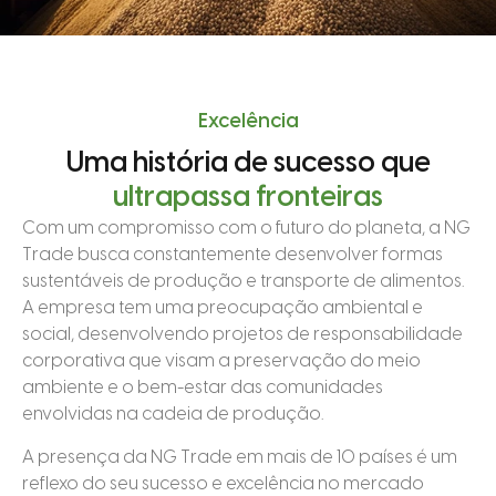
Excelência
Uma história de sucesso que
ultrapassa fronteiras
Com um compromisso com o futuro do planeta, a NG
Trade busca constantemente desenvolver formas
sustentáveis de produção e transporte de alimentos.
A empresa tem uma preocupação ambiental e
social, desenvolvendo projetos de responsabilidade
corporativa que visam a preservação do meio
ambiente e o bem-estar das comunidades
envolvidas na cadeia de produção.
A presença da NG Trade em mais de 10 países é um
reflexo do seu sucesso e excelência no mercado