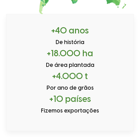
+
40
 anos
De história
+
18.000
 ha
De área plantada
+
4.000
 t
Por ano de grãos
+
10
 países
Fizemos exportações